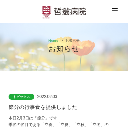
HOME
Home
お知らせ
お知らせ
お知らせ
ご案内
患者さまへ
医療者の方へ
採用情報
トピックス
2022.02.03
節分の行事食を提供しました
お問合せ
本日2月3日は「節分」です
季節の節目である「立春」「立夏」「立秋」「立冬」の