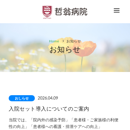
HOME
Home
お知らせ
お知らせ
お知らせ
ご案内
患者さまへ
医療者の方へ
採用情報
おしらせ
2026.04.09
入院セット導入についてのご案内
お問合せ
当院では、「院内外の感染予防」「患者様・ご家族様の利便
性の向上」「患者様への看護・排泄ケアへの向上」