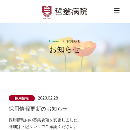
HOME
Home
お知らせ
お知らせ
お知らせ
ご案内
患者さまへ
医療者の方へ
採用情報
採用情報
2023.02.28
採用情報更新のお知らせ
お問合せ
採用情報内の募集要項を変更しました。
詳細は下記リンクでご確認ください。