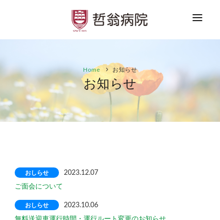
HOME
Home
お知らせ
お知らせ
お知らせ
ご案内
患者さまへ
医療者の方へ
採用情報
おしらせ
2023.12.07
お問合せ
ご面会について
おしらせ
2023.10.06
無料送迎車運行時間・運行ルート変更のお知らせ