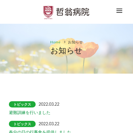
HOME
Home
お知らせ
お知らせ
お知らせ
ご案内
患者さまへ
医療者の方へ
採用情報
トピックス
2022.03.22
お問合せ
避難訓練を行いました
トピックス
2022.03.22
春分の日の行事食を提供しました