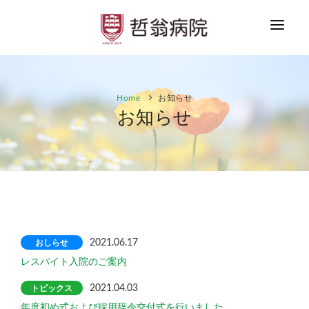
HOME
Home
お知らせ
お知らせ
お知らせ
ご案内
患者さまへ
医療者の方へ
採用情報
おしらせ
2021.06.17
お問合せ
レスパイト入院のご案内
トピックス
2021.04.03
年度初め式および採用辞令交付式を行いました